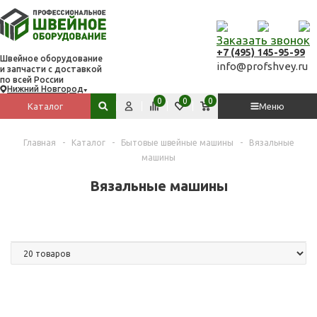
Заказать звонок
+7 (495) 145-95-99
Швейное оборудование
info@profshvey.ru
и запчасти с доставкой
по всей России
Нижний Новгород
Вход
Сравнить
Избранное
Корзина
0
0
0
Каталог
Меню
Поиск по сайту
Главная
-
Каталог
-
Бытовые швейные машины
-
Вязальные
машины
Вязальные машины