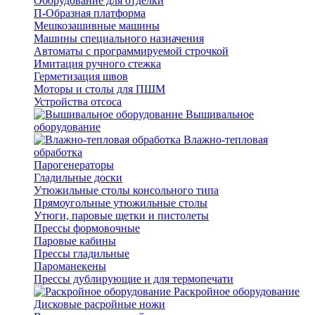
Оборудование для отделки
П-Образная платформа
Мешкозашивные машины
Машины специального назначения
Автоматы с программируемой строчкой
Имитация ручного стежка
Герметизация швов
Моторы и столы для ПШМ
Устройства отсоса
Вышивальное
оборудование
Влажно-тепловая
обработка
Парогенераторы
Гладильные доски
Утюжильные столы консольного типа
Прямоугольные утюжильные столы
Утюги, паровые щетки и пистолеты
Прессы формовочные
Паровые кабины
Прессы гладильные
Пароманекены
Прессы дублирующие и для термопечати
Раскройное оборудование
Дисковые расройные ножи