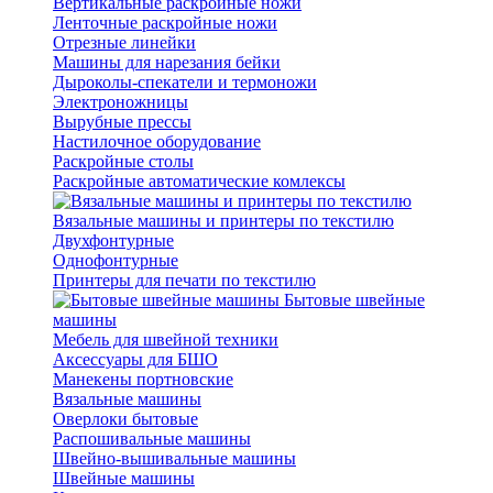
Вертикальные раскройные ножи
Ленточные раскройные ножи
Отрезные линейки
Машины для нарезания бейки
Дыроколы-спекатели и термоножи
Электроножницы
Вырубные прессы
Настилочное оборудование
Раскройные столы
Раскройные автоматические комлексы
Вязальные машины и принтеры по текстилю
Двухфонтурные
Однофонтурные
Принтеры для печати по текстилю
Бытовые швейные
машины
Мебель для швейной техники
Аксессуары для БШО
Манекены портновские
Вязальные машины
Оверлоки бытовые
Распошивальные машины
Швейно-вышивальные машины
Швейные машины