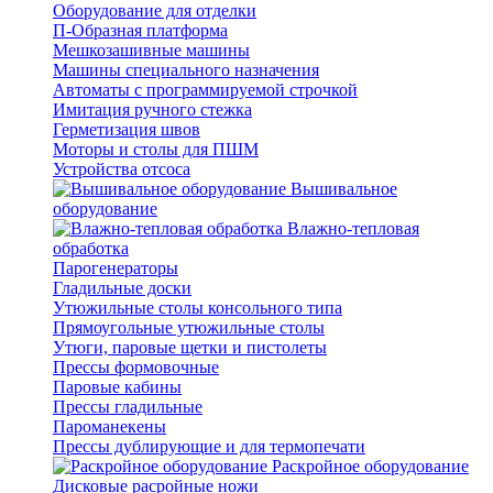
Оборудование для отделки
П-Образная платформа
Мешкозашивные машины
Машины специального назначения
Автоматы с программируемой строчкой
Имитация ручного стежка
Герметизация швов
Моторы и столы для ПШМ
Устройства отсоса
Вышивальное
оборудование
Влажно-тепловая
обработка
Парогенераторы
Гладильные доски
Утюжильные столы консольного типа
Прямоугольные утюжильные столы
Утюги, паровые щетки и пистолеты
Прессы формовочные
Паровые кабины
Прессы гладильные
Пароманекены
Прессы дублирующие и для термопечати
Раскройное оборудование
Дисковые расройные ножи