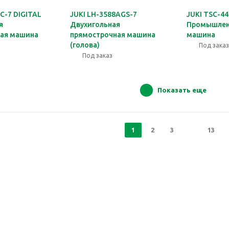
 С-7 DIGITAL
JUKI LH-3588AGS-7
JUKI TSC-4
я
Двухигольная
Промышлен
ая машина
прямострочная машина
машина
(голова)
Под заказ
Под заказ
Показать еще
1
2
3
13