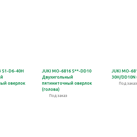
3 S1-D6-40H
JUKI MO-6816 S**-DD10
JUKI MO-68
ый
Двухигольный
30H/DD10N 
ый оверлок
пятиниточный оверлок
Под заказ
(голова)
Под заказ