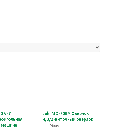
10 V-7
Juki MO-70BA Оверлок
ноигольная
4/3/2-ниточный оверлок
я машина
Мало