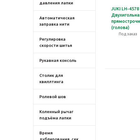
давления лапки
JUKI LH-4578
Двухигольна
Автоматическая
прямострочн
заправка нити
(голова)
Под заказ
Регулировка
скорости шитья
Рукавная консоль
Столик для
квиллтинга
Ролевой шов
Коленный рычаг
подъёма лапки
Время
дублирования, сек