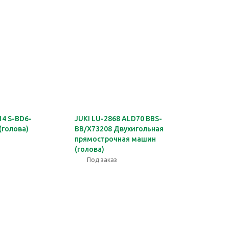
14 S-BD6-
JUKI LU-2868 ALD70 BBS-
(голова)
BB/X73208 Двухигольная
прямострочная машин
(голова)
Под заказ