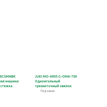
00CSMNBK
JUKI MO-6905 G-OM6-700
ная машина
Одноигольный
 стежка
трехниточный овелок
Под заказ