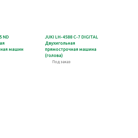
5 ND
JUKI LH-4588 С-7 DIGITAL
ая
Двухигольная
чная машин
прямострочная машина
(голова)
Под заказ