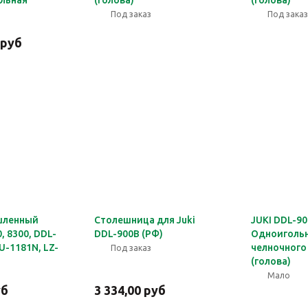
льная
(голова)
(голова)
Под заказ
Под заказ
 руб
шленный
Столешница для Juki
JUKI DDL-9
, 8300, DDL-
DDL-900B (РФ)
Одноиголь
DU-1181N, LZ-
челночного
Под заказ
(голова)
Мало
уб
3 334,00 руб