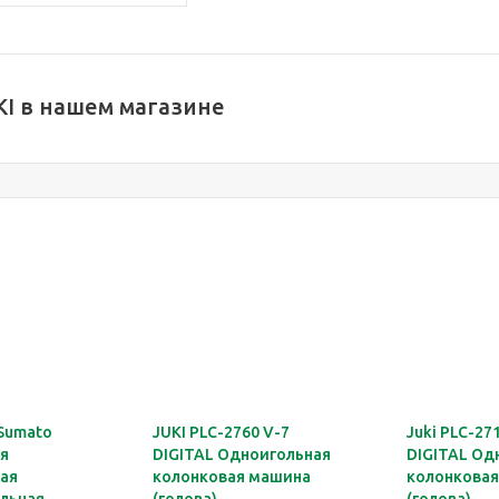
KI в нашем магазине
 Sumato
JUKI PLC-2760 V-7
Juki PLC-27
я
DIGITAL Одноигольная
DIGITAL Од
ая
колонковая машина
колонкова