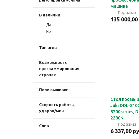
профессиона
регулировка усилия
машина
Под заказ
В наличии
135 000,00
Да
Нет
Тип иглы
Возможность
программирования
строчек
Поле вышивки
Стол промы
Скорость работы,
Juki DDL-8100
ударов/мин
8700 series, 
2280N
Под заказ
Слив
6 337,00 р