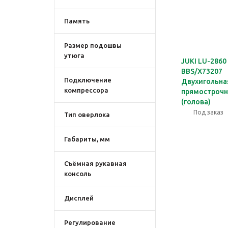
Память
Размер подошвы
утюга
JUKI LU-2860
BBS/X73207
Подключение
Двухигольна
компрессора
прямостроч
(голова)
Под заказ
Тип оверлока
Габариты, мм
Съёмная рукавная
консоль
Дисплей
Регулирование