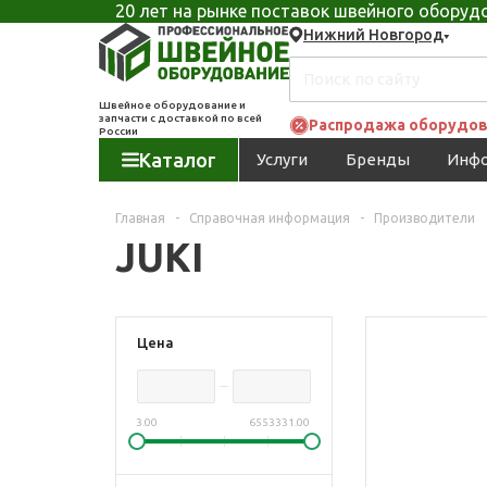
20 лет на рынке поставок швейного обору
Нижний Новгород
Швейное оборудование и
запчасти с доставкой по всей
Распродажа оборудов
России
Каталог
Услуги
Бренды
Инф
Главная
-
Справочная информация
-
Производители
JUKI
Цена
3.00
6553331.00