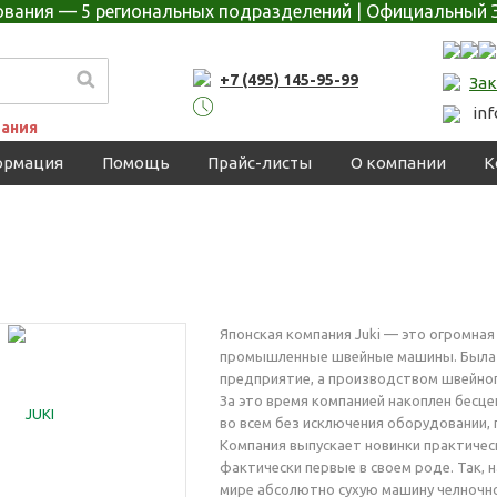
дования — 5 региональных подразделений | Официальный 
+7 (495) 145-95-99
Зак
in
ания
ормация
Помощь
Прайс-листы
О компании
К
Японская компания Juki — это огромна
промышленные швейные машины. Была ос
предприятие, а производством швейног
За это время компанией накоплен бесц
во всем без исключения оборудовании, 
Компания выпускает новинки практическ
фактически первые в своем роде. Так, н
мире абсолютно сухую машину челночно