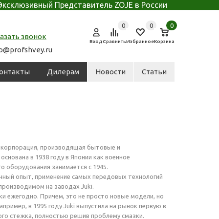
Эксклюзивный Представитель ZOJE в России
0
0
0
азать звонок
Вход
Сравнить
Избранное
Корзина
fo@profshvey.ru
онтакты
Дилерам
Новости
Статьи
я корпорация, производящая бытовые и
нована в 1938 году в Японии как военное
о оборудования занимается с 1945.
енный опыт, применение самых передовых технологий
производимом на заводах Juki.
и ежегодно. Причем, это не просто новые модели, но
апример, в 1995 году Juki выпустила на рынок первую в
го стежка, полностью решив проблему смазки.