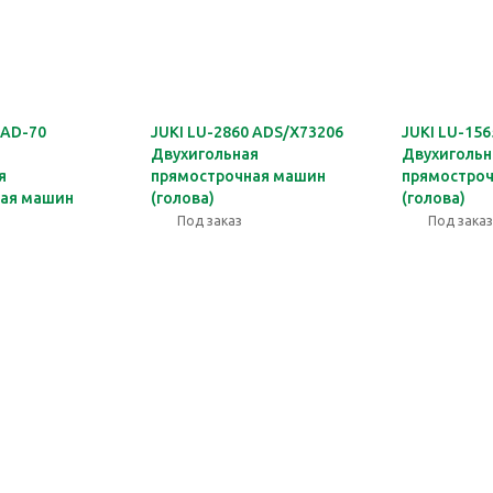
 AD-70
JUKI LU-2860 ADS/X73206
JUKI LU-156
Двухигольная
Двухигольн
я
прямострочная машин
прямостро
ная машин
(голова)
(голова)
Под заказ
Под заказ