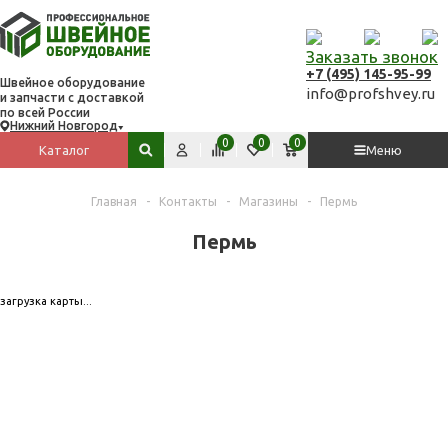
Заказать звонок
+7 (495) 145-95-99
Швейное оборудование
info@profshvey.ru
и запчасти с доставкой
по всей России
Нижний Новгород
Вход
Сравнить
Избранное
Корзина
0
0
0
Каталог
Меню
Поиск по сайту
Главная
-
Контакты
-
Магазины
-
Пермь
Пермь
загрузка карты...