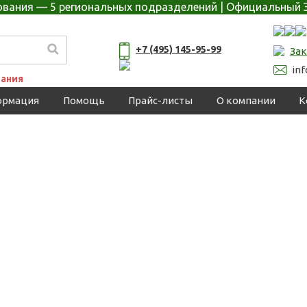
дования — 5 региональных подразделений | Официальный 
+7 (495) 145-95-99
Зак
in
ания
ормация
Помощь
Прайс-листы
О компании
К