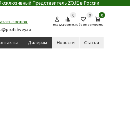
Эксклюзивный Представитель ZOJE в России
0
0
0
азать звонок
Вход
Сравнить
Избранное
Корзина
fo@profshvey.ru
онтакты
Дилерам
Новости
Статьи