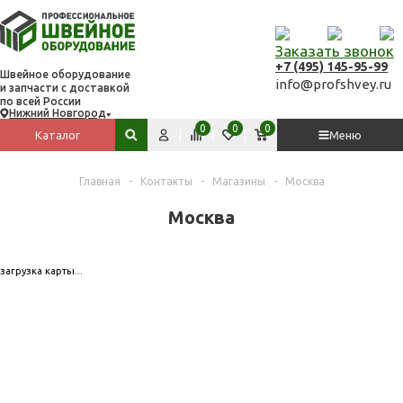
Заказать звонок
+7 (495) 145-95-99
Швейное оборудование
info@profshvey.ru
и запчасти с доставкой
по всей России
Нижний Новгород
Вход
Сравнить
Избранное
Корзина
0
0
0
Каталог
Меню
Поиск по сайту
Главная
-
Контакты
-
Магазины
-
Москва
Москва
загрузка карты...